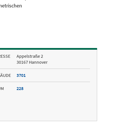
metrischen
RESSE
Appelstraße 2
30167 Hannover
BÄUDE
3701
UM
228