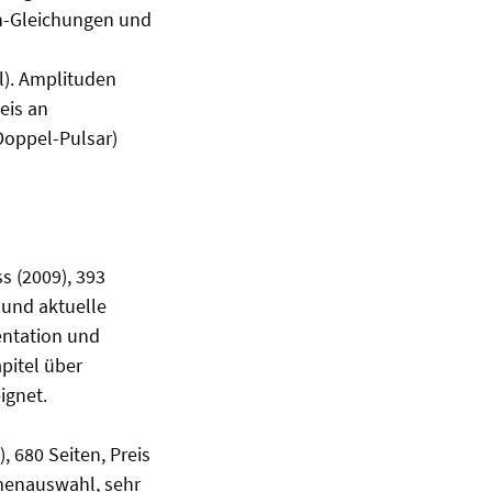
in-Gleichungen und
l). Amplituden
eis an
Doppel-Pulsar)
s (2009), 393
 und aktuelle
entation und
pitel über
ignet.
), 680 Seiten, Preis
menauswahl, sehr