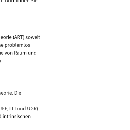
t. Dort finden Sie
eorie (ART) soweit
me problemlos
trie von Raum und
r
orie. Die
UFF, LLI und UGR).
 intrinsischen