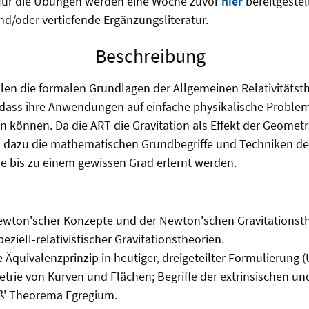
 für die Übungen werden eine Woche zuvor
hier
bereitgestell
d/oder vertiefende Ergänzungsliteratur.
Beschreibung
llen die formalen Grundlagen der Allgemeinen Relativitätsth
 dass ihre Anwendungen auf einfache physikalische Proble
 können. Da die ART die Gravitation als Effekt der Geome
n dazu die mathematischen Grundbegriffe und Techniken de
ie bis zu einem gewissen Grad erlernt werden.
wton'scher Konzepte und der Newton'schen Gravitationsthe
ziell-relativistischer Gravitationstheorien.
 Äquivalenzprinzip in heutiger, dreigeteilter Formulierung (
etrie von Kurven und Flächen; Begriffe der extrinsischen und
' Theorema Egregium.