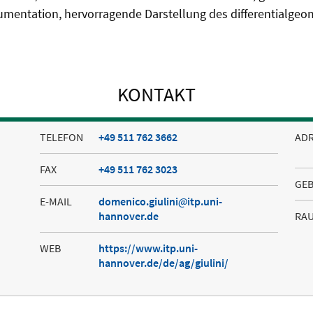
umentation, hervorragende Darstellung des differentialgeo
KONTAKT
TELEFON
+49 511 762 3662
AD
FAX
+49 511 762 3023
GE
E-MAIL
domenico.giulini
itp.uni-
hannover.de
RA
WEB
https://www.itp.uni-
hannover.de/de/ag/giulini/