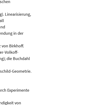
'schen
. Linearisierung,
all
und
endung in der
von Birkhoff.
r-Volkoff-
ng); die Buchdahl
schild-Geometrie.
urch Experimente
ndigkeit von