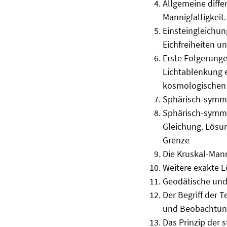
Allgemeine diffe
Mannigfaltigkei
Einsteingleichun
Eichfreiheiten u
Erste Folgerunge
Lichtablenkung e
kosmologischen 
Sphärisch-symme
Sphärisch-symme
Gleichung. Lösun
Grenze
Die Kruskal-Mann
Weitere exakte 
Geodätische und 
Der Begriff der 
und Beobachtun
Das Prinzip der 