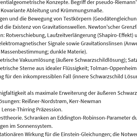
rentialgeometrische Konzepte. Begriff der pseudo-Riemann
t. Kovariante Ableitung und Krümmungsmaße.
gen und die Bewegung von Testkörpern (Geodätengleichung)
nd die Existenz von Gravitationswellen. Newton'scher Grenzf
n: Rotverschiebung, Laufzeitverlängerung (Shapiro-Effekt) 
lektromagnetischer Signale sowie Gravitationslinsen (Anw
Massenbestimmung; dunkle Materie).
trische Vakuumlösung (äußere Schwarzschildlösung); Satz 
trische Sterne aus idealer Flüssigkeit; Tolman-Oppenheime
g für den inkompressiblen Fall (innere Schwarzschild Lösu
igfaltigkeit als maximale Erweiterung der äußeren Schwarz
Lösungen: Reißner-Nordstrøm, Kerr-Newman
Lense-Thirring Präzession.
Testtheorie. Schranken an Eddington-Robinson-Parameter d
gen im Sonnensystem.
stationären Wirkung für die Einstein-Gleichungen; die Notwe