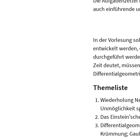
Die Aufgabenzettel
auch einführende un
In der Vorlesung so
entwickelt werden,
durchgeführt werden
Zeit deutet, müsse
Differentialgeometr
Themeliste
Wiederholung Ne
Unmöglichkeit spe
Das Einstein'sche
Differentialgeom
Krümmung; Gauß