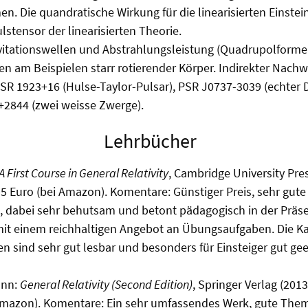
n. Die quandratische Wirkung für die linearisierten Einste
lstensor der linearisierten Theorie.
vitationswellen und Abstrahlungsleistung (Quadrupolforme
en am Beispielen starr rotierender Körper. Indirekter Nachw
R 1923+16 (Hulse-Taylor-Pulsar), PSR J0737-3039 (echter 
2844 (zwei weisse Zwerge).
Lehrbücher
A First Course in General Relativity
, Cambridge University Pres
,95 Euro (bei Amazon). Komentare: Günstiger Preis, sehr gute
dabei sehr behutsam und betont pädagogisch in der Präs
it einem reichhaltigen Angebot an Übungsaufgaben. Die Ka
en sind sehr gut lesbar und besonders für Einsteiger gut gee
ann:
General Relativity (Second Edition)
, Springer Verlag (2013
 Amazon). Komentare: Ein sehr umfassendes Werk, gute The