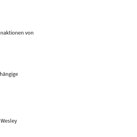
onaktionen von
bhängige
-Wesley