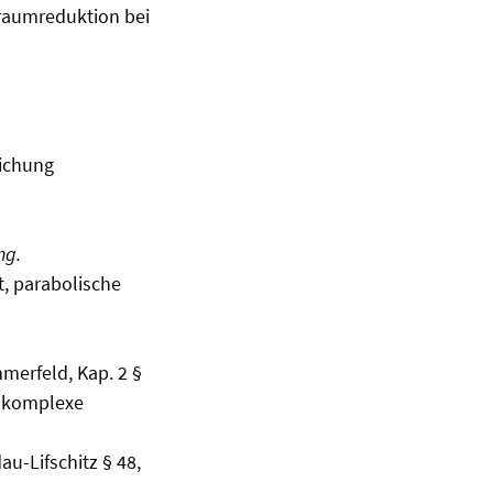
raumreduktion bei
eichung
ng.
t, parabolische
merfeld, Kap. 2 §
ür komplexe
u-Lifschitz § 48,