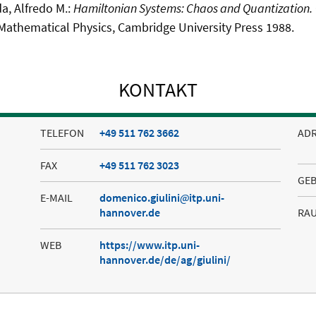
a, Alfredo M.:
Hamiltonian Systems: Chaos and Quantization.
athematical Physics, Cambridge University Press 1988.
KONTAKT
TELEFON
+49 511 762 3662
AD
FAX
+49 511 762 3023
GE
E-MAIL
domenico.giulini
itp.uni-
hannover.de
RA
WEB
https://www.itp.uni-
hannover.de/de/ag/giulini/