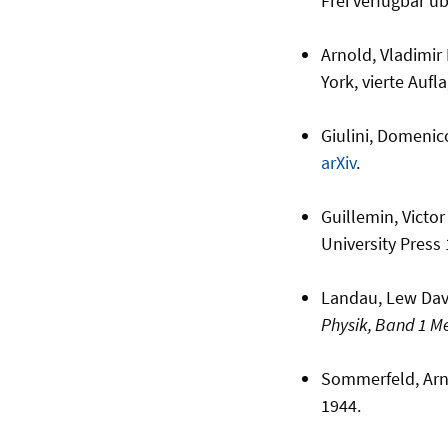
Frei verfügbar ü
Arnold, Vladimir 
York, vierte Aufl
Giulini, Domenic
arXiv
.
Guillemin, Victo
University Press 
Landau, Lew Davi
Physik, Band 1 M
Sommerfeld, Arn
1944.