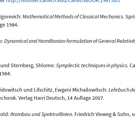
ber
http://resolver.caltech.edu/CaltechBOOK:1987.001
Igorevich:
Mathematical Methods of Classical Mechanics.
Spri
age 1984.
o:
Dynamical and Hamiltonian formulation of General Relativit
r und Sternberg, Shlomo:
Symplectic techniques in physics.
Ca
1984.
dowitsch und Lifschitz, Ewgeni Michailowitsch:
Lehrbuch de
echanik.
Verlag Harri Deutsch, 14 Auflage 2007.
old:
Atombau und Spektrallinien.
Friedrich Vieweg & Sohn, s