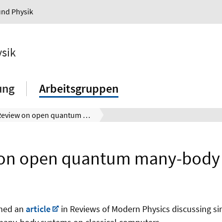
und Physik
ysik
ung
Arbeitsgruppen
Review on open quantum many-body systems
on open quantum many-body
shed an
article
in Reviews of Modern Physics discussing s