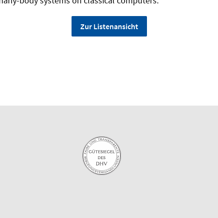
any-body systems on classical computers.
Zur Listenansicht