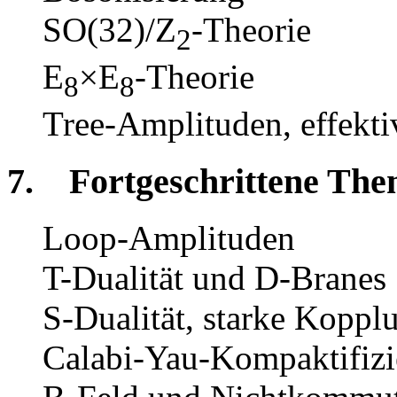
SO(32)/Z
-Theorie
2
E
×E
-Theorie
8
8
Tree-Amplituden, effekti
7. Fortgeschrittene Th
Loop-Amplituden
T-Dualität und D-Branes
S-Dualität, starke Koppl
Calabi-Yau-Kompaktifiz