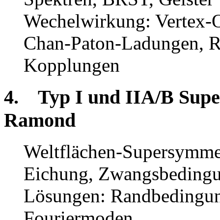
Wechelwirkung: Vertex-O
Chan-Paton-Ladungen, Ra
Kopplungen
4. Typ I und IIA/B Super
Ramond
Weltflächen-Supersymme
Eichung, Zwangsbeding
Lösungen: Randbedingun
Fouriermoden