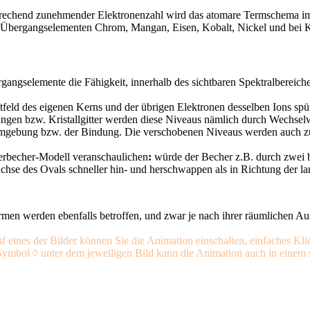
chend zunehmender Elektronenzahl wird das atomare Termschema immer
en Übergangselementen Chrom, Mangan, Eisen, Kobalt, Nickel und bei Ku
ergangselemente
die Fähigkeit, innerhalb des sichtbaren Spektralbereiche
aftfeld des eigenen Kerns und der übrigen Elektronen desselben Ions sp
ungen bzw. Kristallgitter werden diese Niveaus nämlich durch Wechsel
Umgebung bzw. der Bindung. Die verschobenen Niveaus werden auch zu
sserbecher-Modell veranschaulichen
:
würde der Becher z.B. durch zwei 
chse des Ovals schneller hin- und herschwappen als in Richtung der l
n werden ebenfalls betroffen, und zwar je nach ihrer räumlichen Aus
 eines der Bilder können Sie die Animation einschalten, einfaches Klic
ymbol ◊ unter dem jeweiligen Bild kann die Animation auch in einem s