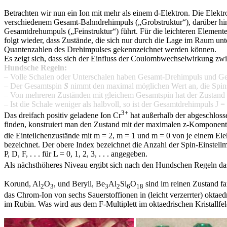
Betrachten wir nun ein Ion mit mehr als einem d-Elektron. Die Elektr
verschiedenem Gesamt-Bahndrehimpuls („Grobstruktur“), darüber hin
Gesamtdrehumpuls („Feinstruktur“) führt. Für die leichteren Element
folgt wieder, dass Zustände, die sich nur durch die Lage im Raum unte
Quantenzahlen des Drehimpulses gekennzeichnet werden können.
Es zeigt sich, dass sich der Einfluss der Coulombwechselwirkung zw
Hundsche Regeln:
– Volle Schalen oder Unterschalen haben Gesamt-Drehimpuls und Ge
– Der Gesamtspin
S
nimmt den maximal möglichen Wert an, die Spins d
– Von mehreren Zuständen mit gleichem Gesamtspin hat der Zustand 
– Ist die Schale weniger als halbvoll, so ist der Gesamtdrehimpuls J = | 
3+
Das dreifach positiv geladene Ion Cr
hat außerhalb der abgeschlos
finden, konstruiert man den Zustand mit der maximalen z-Komponente
die Einteilchenzustände mit m = 2, m = 1 und m = 0 von je einem Ele
bezeichnet. Der obere Index bezeichnet die Anzahl der Spin-Einstell
P, D, F, . . . für L = 0, 1, 2, 3, . . . angegeben.
Als nächsthöheres Niveau ergibt sich nach den Hundschen Regeln da
Korund, Al
O
, und Beryll, Be
Al
Si
O
sind im reinen Zustand f
2
3
3
2
6
18
das Chrom-Ion von sechs Sauerstoffionen in (leicht verzerrter) okt
im Rubin. Was wird aus dem F-Multiplett im oktaedrischen Kristallfe