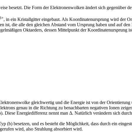
lweise besetzt. Die Form der Elektronenwolken ändert sich gegenüber d
3+
, in ein Kristallgitter eingebaut. Als Koordinatenursprung wird der O
ben ist, die alle den gleichen Abstand vom Ursprung haben und auf den
gelmäßigen Oktaeders, dessen Mittelpunkt der Koordinatenursprung ist
r Elektronenwolke gleichwertig und die Energie ist von der Orientieru
ktrons genau in die Richtung zu benachbarten negativen Ionen zeigen (B
). Diese Energiedifferenz nennt man Δ. Natürlich verändern sich durch
 (b) besetzen, und es besteht die Möglichkeit, dass durch ein eingestr
erufen wird, also Strahlung absorbiert wird.