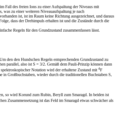
m Fall des freien Ions zu einer Aufspaltung der Niveaus mit
 was zu einer weiteren Niveauaufspaltung je nach
vorhanden ist, ist im Raum keine Richtung ausgezeichnet, und daraus
Folge, dass der Drehimpuls erhalten ist und die Zustände durch die
 einfache Regeln für den Grundzustand zusammenfassen lässt.
le. Um den den Hundschen Regeln entsprechenden Grundzustand zu
en parallel, also ist S = 3/2. Gemäß dem Pauli-Prinzip können dann
4
n spektroskopischer Notation wird der erhaltene Zustand mit
F
e in Großbuchstaben, wieder durch die traditionellen Buchstaben S,
nen, so wird Korund zum Rubin, Beryll zum Smaragd. In beiden ist
ischen Zusammensetzung ist das Feld im Smaragd etwas schwächer als