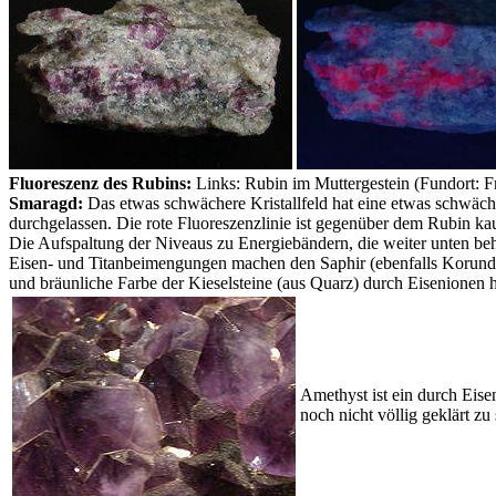
Fluoreszenz des Rubins:
Links: Rubin im Muttergestein (Fundort: F
Smaragd:
Das etwas schwächere Kristallfeld hat eine etwas schwäch
durchgelassen. Die rote Fluoreszenzlinie ist gegenüber dem Rubin ka
Die Aufspaltung der Niveaus zu Energiebändern, die weiter unten behan
Eisen- und Titanbeimengungen machen den Saphir (ebenfalls Korund) 
und bräunliche Farbe der Kieselsteine (aus Quarz) durch Eisenionen 
Amethyst ist ein durch Eise
noch nicht völlig geklärt zu