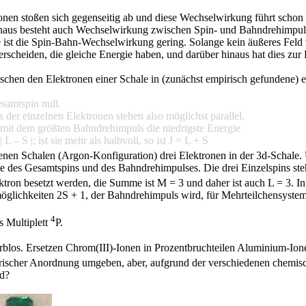
onen stoßen sich gegenseitig ab und diese Wechselwirkung führt schon i
aus besteht auch Wechselwirkung zwischen Spin- und Bahndrehimpuls,
e ist die Spin-Bahn-Wechselwirkung gering. Solange kein äußeres Feld 
rscheiden, die gleiche Energie haben, und darüber hinaus hat dies zur 
ischen den Elektronen einer Schale in (zunächst empirisch gefundene)
samtspin null.
er einzelnen Elektronen stehen also möglichst parallel.
mit dem größten Bahndrehimpuls die niedrigste Energie
L – S |; ist sie mehr als halbvoll, so ist J = L + S
senen Schalen (Argon-Konfiguration) drei Elektronen in der 3d-Scha
 des Gesamtspins und des Bahndrehimpulses. Die drei Einzelspins steh
ktron besetzt werden, die Summe ist M = 3 und daher ist auch L = 3. I
möglichkeiten 2S + 1, der Bahndrehimpuls wird, für Mehrteilchensystem
4
s Multiplett
P.
arblos. Ersetzen Chrom(III)-Ionen in Prozentbruchteilen Aluminium-Io
aedrischer Anordnung umgeben, aber, aufgrund der verschiedenen chem
ld?