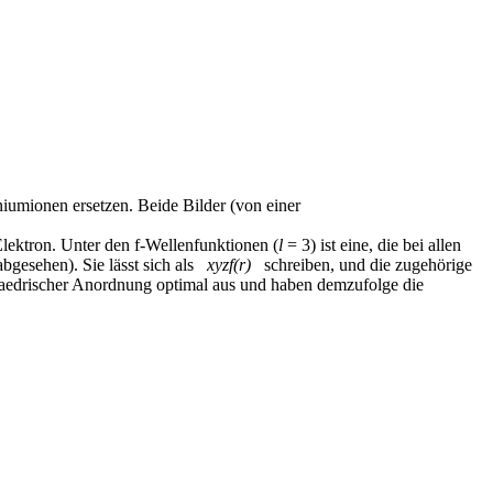
umionen ersetzen. Beide Bilder (von einer
lektron. Unter den f-Wellenfunktionen (
l
= 3) ist eine, die bei allen
abgesehen). Sie lässt sich als
xyzf(r)
schreiben, und die zugehörige
ktaedrischer Anordnung optimal aus und haben demzufolge die