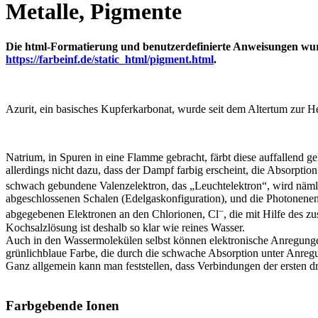
Metalle, Pigmente
Die html-Formatierung und benutzerdefinierte Anweisungen wurde
https://farbeinf.de/static_html/pigment.html
.
Azurit, ein basisches Kupferkarbonat, wurde seit dem Altertum zur He
Natrium, in Spuren in eine Flamme gebracht, färbt diese auffallend g
allerdings nicht dazu, dass der Dampf farbig erscheint, die Absorpt
schwach gebundene Valenzelektron, das „Leuchtelektron“, wird nämlic
abgeschlossenen Schalen (Edelgaskonfiguration), und die Photonenene
–
abgegebenen Elektronen an den Chlorionen, Cl
, die mit Hilfe des z
Kochsalzlösung ist deshalb so klar wie reines Wasser.
Auch in den Wassermolekülen selbst können elektronische Anregungen 
grünlichblaue Farbe, die durch die schwache Absorption unter An
Ganz allgemein kann man feststellen, dass Verbindungen der ersten d
Farbgebende Ionen