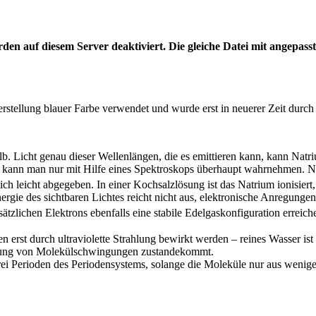
n auf diesem Server deaktiviert. Die gleiche Datei mit angepasst
rstellung blauer Farbe verwendet und wurde erst in neuerer Zeit durch 
elb. Licht genau dieser Wellenlängen, die es emittieren kann, kann Nat
ion kann man nur mit Hilfe eines Spektroskops überhaupt wahrnehmen. N
h leicht abgegeben. In einer Kochsalzlösung ist das Natrium ionisiert,
rgie des sichtbaren Lichtes reicht nicht aus, elektronische Anregunge
usätzlichen Elektrons ebenfalls eine stabile Edelgaskonfiguration errei
erst durch ultraviolette Strahlung bewirkt werden – reines Wasser ist
regung von Molekülschwingungen zustandekommt.
rei Perioden des Periodensystems, solange die Moleküle nur aus wenige