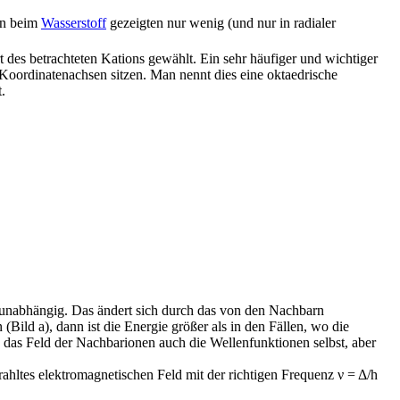
en beim
Wasserstoff
gezeigten nur wenig (und nur in radialer
rt des betrachteten Kations gewählt. Ein sehr häufiger und wichtiger
 Koordinatenachsen sitzen. Man nennt dies eine oktaedrische
.
ng unabhängig. Das ändert sich durch das von den Nachbarn
ild a), dann ist die Energie größer als in den Fällen, wo die
 das Feld der Nachbarionen auch die Wellenfunktionen selbst, aber
ahltes elektromagnetischen Feld mit der richtigen Frequenz ν = Δ/h