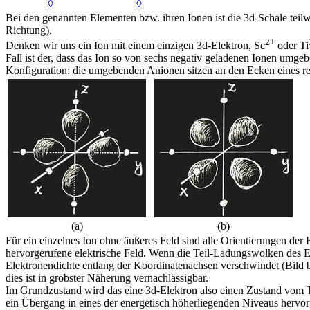
◊
◊
Bei den genannten Elementen bzw. ihren Ionen ist die 3d-Schale tei
Richtung).
2+
Denken wir uns ein Ion mit einem einzigen 3d-Elektron, Sc
oder Ti
Fall ist der, dass das Ion so von sechs negativ geladenen Ionen umge
Konfiguration: die umgebenden Anionen sitzen an den Ecken eines re
(a)
(b)
Für ein einzelnes Ion ohne äußeres Feld sind alle Orientierungen de
hervorgerufene elektrische Feld. Wenn die Teil-Ladungswolken des Ele
Elektronendichte entlang der Koordinatenachsen verschwindet (Bild b
dies ist in gröbster Näherung vernachlässigbar.
Im Grundzustand wird das eine 3d-Elektron also einen Zustand vom Typ
ein Übergang in eines der energetisch höherliegenden Niveaus hervorg