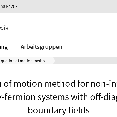
und Physik
ysik
ung
Arbeitsgruppen
Equation of motion method for non-interacting many-fermion systems with off-diagonal boundary fields
 of motion method for non-in
-fermion systems with off-dia
boundary fields