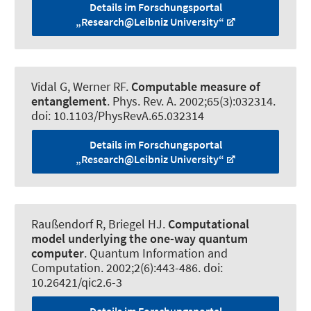
Details im Forschungsportal
„Research@Leibniz University“
Vidal G
, Werner RF
.
Computable measure of
entanglement
.
Phys. Rev. A
. 2002;65(3):032314.
doi: 10.1103/PhysRevA.65.032314
Details im Forschungsportal
„Research@Leibniz University“
Raußendorf R
, Briegel HJ.
Computational
model underlying the one-way quantum
computer
.
Quantum Information and
Computation
. 2002;2(6):443-486. doi:
10.26421/qic2.6-3