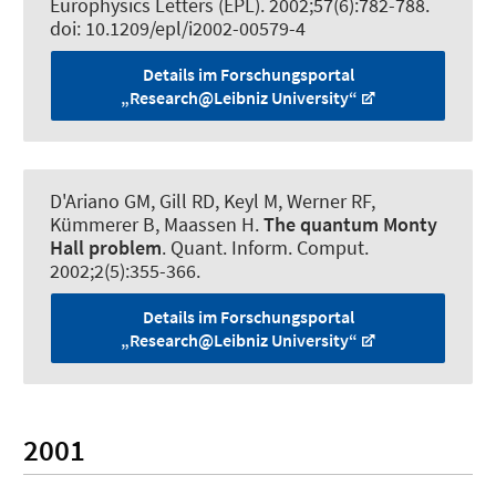
Europhysics Letters (EPL)
. 2002;57(6):782-788.
doi: 10.1209/epl/i2002-00579-4
Details im Forschungsportal
„Research@Leibniz University“
D'Ariano GM, Gill RD, Keyl M
, Werner RF
,
Kümmerer B, Maassen H.
The quantum Monty
Hall problem
.
Quant. Inform. Comput.
2002;2(5):355-366.
Details im Forschungsportal
„Research@Leibniz University“
2001