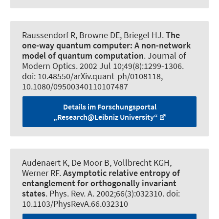
Raussendorf R
, Browne DE, Briegel HJ.
The
one-way quantum computer:
A non-network
model of quantum computation
.
Journal of
Modern Optics
. 2002 Jul 10;49(8):1299-1306.
doi: 10.48550/arXiv.quant-ph/0108118,
10.1080/09500340110107487
Details im Forschungsportal
„Research@Leibniz University“
Audenaert K, De Moor B, Vollbrecht KGH
,
Werner RF
.
Asymptotic relative entropy of
entanglement for orthogonally invariant
states
.
Phys. Rev. A
. 2002;66(3):032310. doi:
10.1103/PhysRevA.66.032310