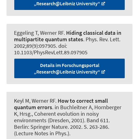
„Research@Leibniz University“
Eggeling T
, Werner RF
.
Hiding classical data in
multipartite quantum states
.
Phys. Rev. Lett.
2002;89(9):097905. doi:
10.1103/PhysRevLett.89.097905
Details im Forschungsportal
„Research@Leibniz University“
Keyl M
, Werner RF
.
How to correct small
quantum errors
. in Buchleitner A, Hornberger
K, Hrsg., Coherent evolution in noisy
environments (Dresden, 2001). Band 611.
Berlin: Springer Nature. 2002. S. 263-286.
(Lecture Notes in Phys.).