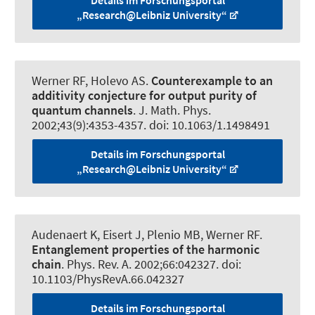
Details im Forschungsportal
„Research@Leibniz University“
Werner RF
, Holevo AS.
Counterexample to an
additivity conjecture for output purity of
quantum channels
.
J. Math. Phys.
2002;43(9):4353-4357. doi: 10.1063/1.1498491
Details im Forschungsportal
„Research@Leibniz University“
Audenaert K, Eisert J, Plenio MB
, Werner RF
.
Entanglement properties of the harmonic
chain
.
Phys. Rev. A
. 2002;66:042327. doi:
10.1103/PhysRevA.66.042327
Details im Forschungsportal