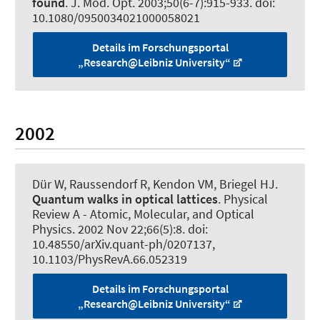
found
.
J. Mod. Opt.
2003;50(6-7):915-933. doi:
10.1080/0950034021000058021
Details im Forschungsportal
„Research@Leibniz University“
2002
Dür W
, Raussendorf R
, Kendon VM, Briegel HJ.
Quantum walks in optical lattices
.
Physical
Review A - Atomic, Molecular, and Optical
Physics
. 2002 Nov 22;66(5):8. doi:
10.48550/arXiv.quant-ph/0207137,
10.1103/PhysRevA.66.052319
Details im Forschungsportal
„Research@Leibniz University“