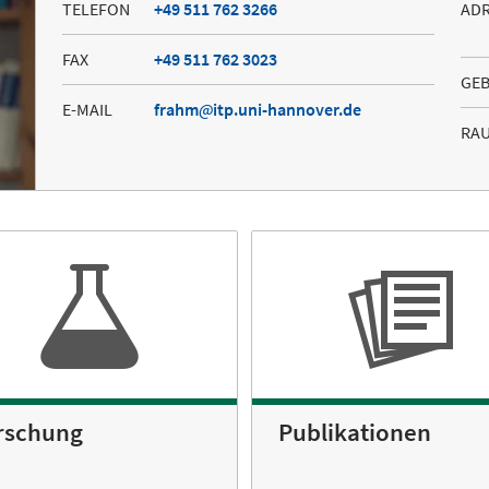
TELEFON
+49 511 762 3266
AD
FAX
+49 511 762 3023
GE
E-MAIL
frahm
itp.uni-hannover.de
RA
rschung
Publikationen