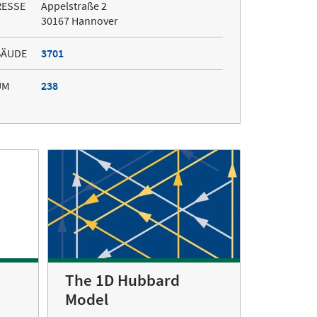
RESSE
Appelstraße 2
30167 Hannover
BÄUDE
3701
UM
238
The 1D Hubbard
Model