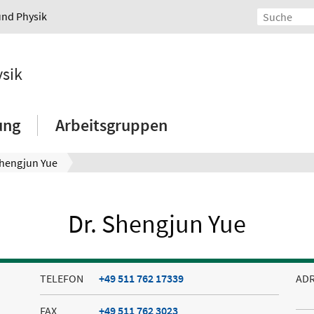
und Physik
ysik
ung
Arbeitsgruppen
Shengjun Yue
Dr. Shengjun Yue
TELEFON
+49 511 762 17339
AD
FAX
+49 511 762 3023