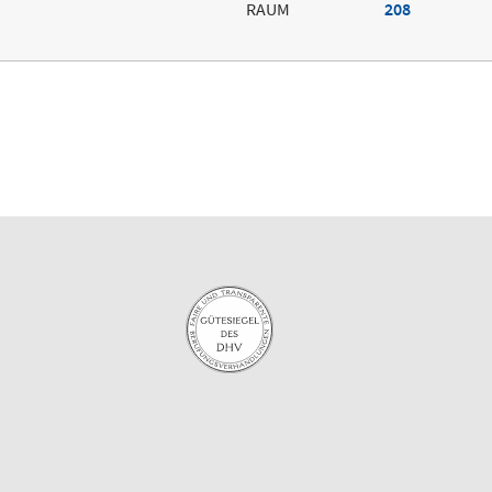
RAUM
208