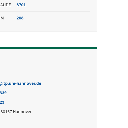
BÄUDE
3701
UM
208
itp.uni-hannover.de
7339
023
, 30167 Hannover