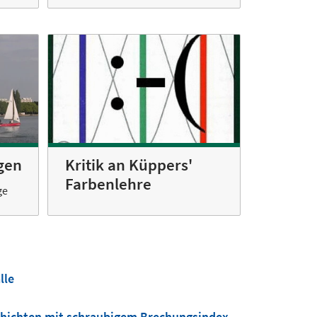
Kritik an Küppers'
gen
Farbenlehre
ge
lle
Schichten mit schraubigem Brechungsindex