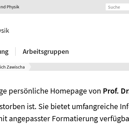
und Physik
ysik
ung
Arbeitsgruppen
rich Zawischa
lige persönliche Homepage von
Prof. D
torben ist. Sie bietet umfangreiche I
 mit angepasster Formatierung verfügb