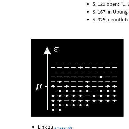
S. 129 oben: "...
S. 167: in Übung 1
S. 325, neuntletzt
Link zu
amazon.de