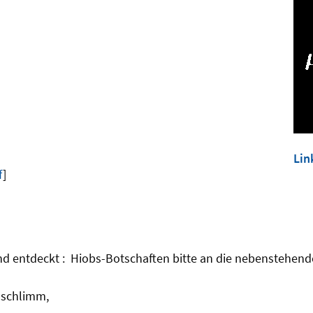
Lin
f
]
ind entdeckt : Hiobs-Botschaften bitte an die nebenstehend
 schlimm,