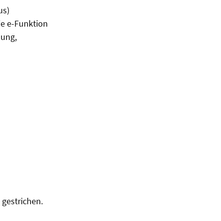
us)
ie e-Funktion
nung,
 gestrichen.