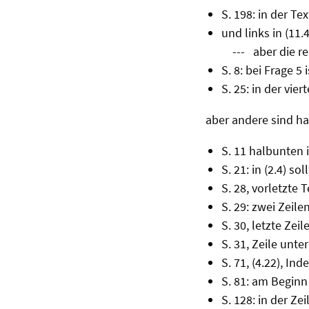
S. 198: in der Te
und links in (11.
--- aber die rec
S. 8: bei Frage 5 
S. 25: in der vier
aber andere sind ha
S. 11 halbunten 
S. 21: in (2.4) s
S. 28, vorletzte T
S. 29: zwei Zeilen
S. 30, letzte Zei
S. 31, Zeile unte
S. 71, (4.22), Ind
S. 81: am Beginn
S. 128: in der Zeil