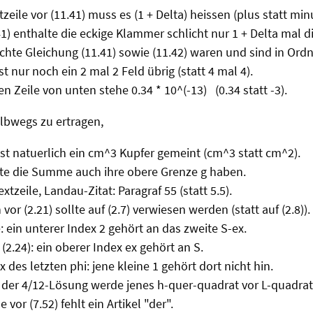
xtzeile vor (11.41) muss es (1 + Delta) heissen (plus statt min
41) enthalte die eckige Klammer schlicht nur 1 + Delta mal d
hte Gleichung (11.41) sowie (11.42) waren und sind in Ord
ist nur noch ein 2 mal 2 Feld übrig (statt 4 mal 4).
ten Zeile von unten stehe 0.34 * 10^(-13) (0.34 statt -3).
lbwegs zu ertragen,
ist natuerlich ein cm^3 Kupfer gemeint (cm^3 statt cm^2).
ollte die Summe auch ihre obere Grenze g haben.
extzeile, Landau-Zitat: Paragraf 55 (statt 5.5).
 vor (2.21) sollte auf (2.7) verwiesen werden (statt auf (2.8)).
le: ein unterer Index 2 gehört an das zweite S-ex.
r (2.24): ein oberer Index ex gehört an S.
ex des letzten phi: jene kleine 1 gehört dort nicht hin.
 der 4/12-Lösung werde jenes h-quer-quadrat vor L-quadrat
e vor (7.52) fehlt ein Artikel "der".