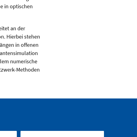
e in optischen
itet an der
n. Hierbei stehen
ängen in offenen
antensimulation
allem numerische
Netzwerk-Methoden