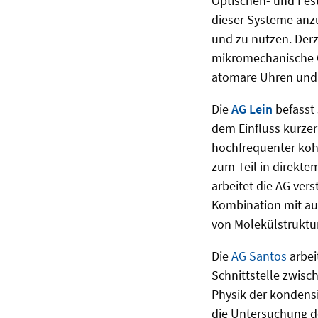
Optischen- und Fest
dieser Systeme anz
und zu nutzen. Derz
mikromechanische O
atomare Uhren und 
Die
AG Lein
befasst
dem Einfluss kurzer
hochfrequenter kohä
zum Teil in direkt
arbeitet die AG vers
Kombination mit au
von Molekülstruktu
Die
AG Santos
arbei
Schnittstelle zwisc
Physik der kondensi
die Untersuchung de