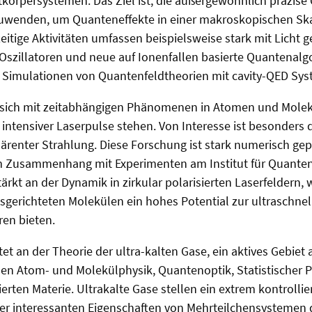
körpersystemen. Das Ziel ist, die außergewöhnlich präzise
uwenden, um Quanteneffekte in einer makroskopischen Sk
eitige Aktivitäten umfassen beispielsweise stark mit Licht 
szillatoren und neue auf Ionenfallen basierte Quantenalg
Simulationen von Quantenfeldtheorien mit cavity-QED Sys
 sich mit zeitabhängigen Phänomenen in Atomen und Molekü
 intensiver Laserpulse stehen. Von Interesse ist besonders
renter Strahlung. Diese Forschung ist stark numerisch gep
em Zusammenhang mit Experimenten am Institut für Quanten
tärkt an der Dynamik in zirkular polarisierten Laserfeldern, w
sgerichteten Molekülen ein hohes Potential zur ultraschne
ren bieten.
tet an der Theorie der ultra-kalten Gase, ein aktives Gebiet 
hen Atom- und Molekülphysik, Quantenoptik, Statistischer 
erten Materie. Ultrakalte Gase stellen ein extrem kontrolli
r interessanten Eigenschaften von Mehrteilchensystemen d