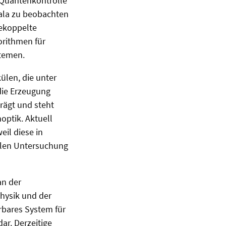
 Quantenkontrolle
ala zu beobachten
gekoppelte
orithmen für
temen.
len, die unter
 die Erzeugung
rägt und steht
optik. Aktuell
eil diese in
llen Untersuchung
an der
Physik und der
erbares System für
ar. Derzeitige