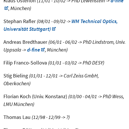
Klaus Osterloh
(11/01 - 10/02 -> PhD Lewenstein ->
d-fine
, München)
Stephan Rafler
(08/01 - 09/02 ->
WM Technical Optics,
Universität Stuttgart)
Andreas Bredthauer
(06/01 - 06/02 -> PhD Lindstrom, Univ.
Uppsala ->
d-fine
, München)
Filip Franco-Sollova
(01/01 - 03/02 -> PhD DESY)
Stig Bieling
(01/01 - 12/01 -> Carl Zeiss GmbH,
Oberkochen)
Florian Koch (Univ. Konstanz)
(03/00 - 04/01 -> PhD Wess,
LMU München)
Thomas Lau
(12/98 - 12/99 -> ?)