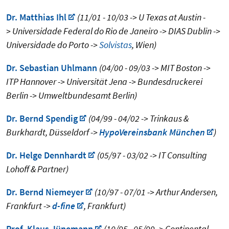
Dr. Matthias Ihl
(11/01 - 10/03 -> U Texas at Austin -
> Universidade Federal do Rio de Janeiro -> DIAS Dublin ->
Universidade do Porto ->
Solvistas
, Wien)
Dr. Sebastian Uhlmann
(04/00 - 09/03 -> MIT Boston ->
ITP Hannover -> Universität Jena -> Bundesdruckerei
Berlin -> Umweltbundesamt Berlin)
Dr. Bernd Spendig
(04/99 - 04/02 -> Trinkaus &
Burkhardt, Düsseldorf ->
HypoVereinsbank München
)
Dr. Helge Dennhardt
(05/97 - 03/02 -> IT Consulting
Lohoff & Partner)
Dr. Bernd Niemeyer
(10/97 - 07/01 -> Arthur Andersen,
Frankfurt ->
d-fine
, Frankfurt)
Prof. Klaus Jünemann
(10/95 - 05/99 -> Continental,