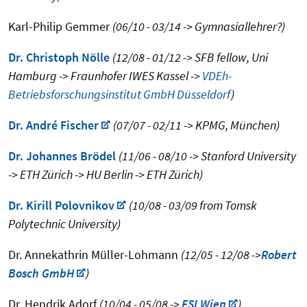
Karl-Philip Gemmer
(06/10 - 03/14 -> Gymnasiallehrer?)
Dr. Christoph Nölle
(12/08 - 01/12 -> SFB fellow, Uni
Hamburg -> Fraunhofer IWES Kassel ->
VDEh-
Betriebsforschungsinstitut GmbH Düsseldorf
)
Dr. André Fischer
(07/07 - 02/11 -> KPMG, München)
Dr. Johannes Brödel
(11/06 - 08/10 -> Stanford University
-> ETH Zürich -> HU Berlin -> ETH Zürich)
Dr. Kirill Polovnikov
(10/08 - 03/09 from Tomsk
Polytechnic University)
Dr. Annekathrin Müller-Lohmann
(12/05 - 12/08 ->
Robert
Bosch GmbH
)
Dr. Hendrik Adorf
(10/04 - 05/08 ->
ESI Wien
)